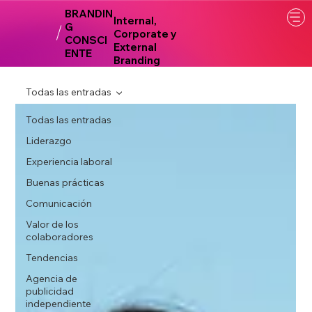
BRANDIN
Internal,
G
Corporate y
CONSCI
External
ENTE
Branding
Todas las entradas
Todas las entradas
Liderazgo
Experiencia laboral
Buenas prácticas
Comunicación
Valor de los
colaboradores
Tendencias
Agencia de
publicidad
independiente