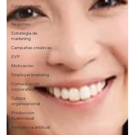
Colaboradores
Bienestar
Negocios
Estrategia de
marketing
Campañas creativas
EVP
Motivación
Employer branding
Comunicación
corporativa
Cultura
organizacional
Producción
Audiovisual
Inteligencia artificial