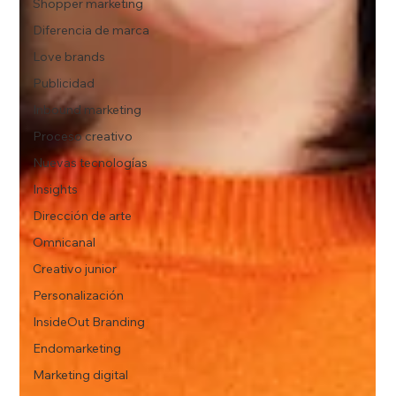
Shopper marketing
Diferencia de marca
Love brands
Publicidad
Inbound marketing
Proceso creativo
Nuevas tecnologías
Insights
Dirección de arte
Omnicanal
Creativo junior
Personalización
InsideOut Branding
Endomarketing
Marketing digital