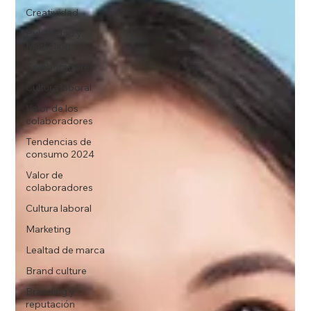
Creatividad
Publicidad y
Marketing
Colaboradores
Cultura laboral
Valor de los
colaboradores
Tendencias de
consumo 2024
Valor de
colaboradores
Cultura laboral
Marketing
Lealtad de marca
Brand culture
Branding y
reputación