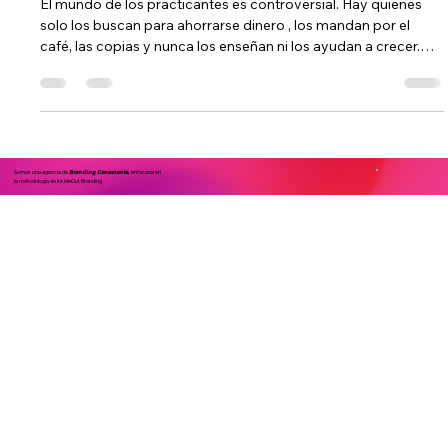
compromiso que vale la pena
El mundo de los practicantes es controversial. Hay quienes
solo los buscan para ahorrarse dinero , los mandan por el
café, las copias y nunca los enseñan ni los ayudan a crecer.
Por otro lado, hay quienes creen que invertir tiempo y
recursos en capacitarlos es un desperdicio , porque muchas
veces, después de haber aprendido, migran a otros puestos.
Hoy vi la foto de un colaborador que inició como practicante
presentando con seguridad, frente a un gran foro, el trabajo
de su
Somos una agencia de
enfocada en
Branding Consciente,
la metodología de InsideOut Branding.