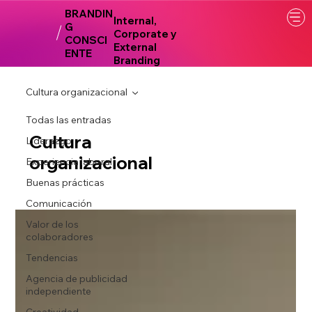
BRANDIN
Internal,
G
Corporate y
CONSCI
External
ENTE
Branding
Cultura organizacional
Todas las entradas
Cultura
Liderazgo
organizacional
Experiencia laboral
Buenas prácticas
Comunicación
Valor de los
colaboradores
Tendencias
Agencia de publicidad
independiente
Creatividad