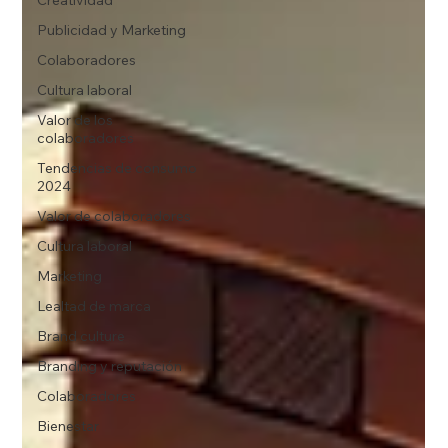
Publicidad y Marketing
Colaboradores
Cultura laboral
Valor de los
colaboradores
Tendencias de consumo
2024
Valor de colaboradores
Cultura laboral
Marketing
Lealtad de marca
Brand culture
Branding y reputación
Colaboradores
Bienestar