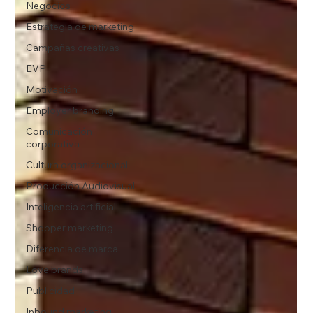
Negocios
Estrategia de marketing
Campañas creativas
EVP
Motivación
Employer branding
Comunicación
corporativa
Cultura organizacional
Producción Audiovisual
Inteligencia artificial
Shopper marketing
Diferencia de marca
Love brands
Publicidad
Inbound marketing