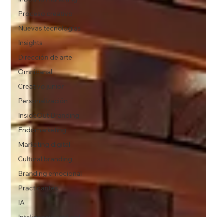
Proceso creativo
Nuevas tecnologías
Insights
Dirección de arte
Omnicanal
Creativo junior
Personalización
InsideOut Branding
Endomarketing
Marketing digital
Cultural branding
Branding emocional
Practicantes
IA
Inteligencia artificial