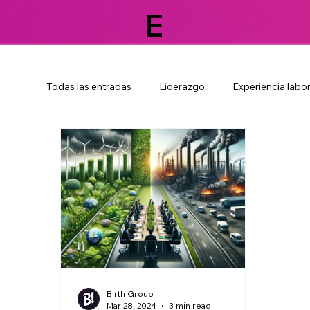
E
Todas las entradas
Liderazgo
Experiencia labor
Agencia de publicidad independiente
Creativi
Tendencias de consumo 2024
Valor de colab
Colaboradores
Bienestar
Negocios
Birth Group
Mar 28, 2024
3 min read
Comunicación corporativa
Cultura organizaci