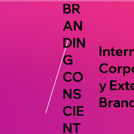
BR
AN
DIN
Intern
G
Corp
CO
y Ext
NS
Bran
CIE
NT