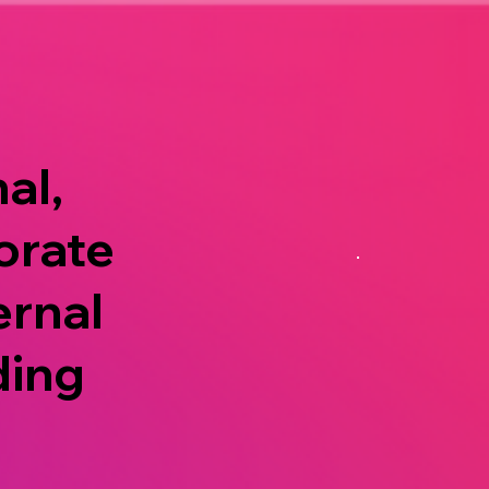
al,
orate
ernal
ding