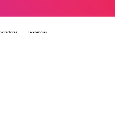
laboradores
Tendencias
aboral
Valor de los colaboradores
Brand culture
Branding y reputación
Motivación
Employer branding