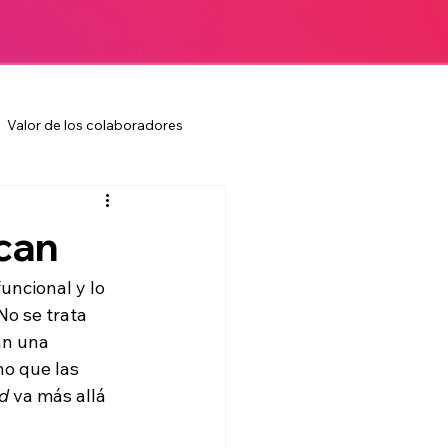
Valor de los colaboradores
Colaboradores
Cultura laboral
can
ura laboral
Marketing
uncional y lo 
No se trata 
an una 
Negocios
no que las 
nd
 va más allá 
g
Comunicación corporativa