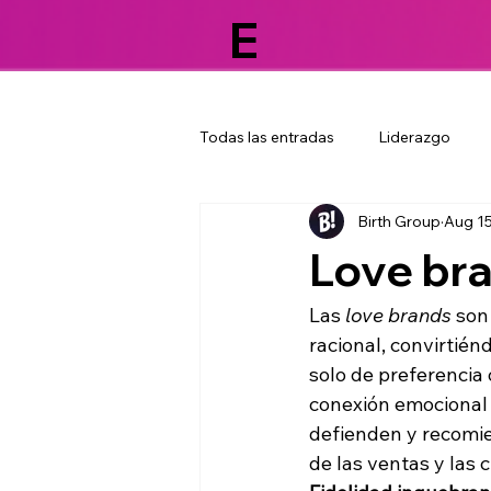
E
Todas las entradas
Liderazgo
Birth Group
Aug 15
Tendencias
Agencia de publ
Love bra
Valor de los colaboradores
T
Las 
love brands
 son
racional, convirtién
solo de preferencia 
Lealtad de marca
Brand cult
conexión emocional t
defienden y recomi
de las ventas y las 
Estrategia de marketing
Camp