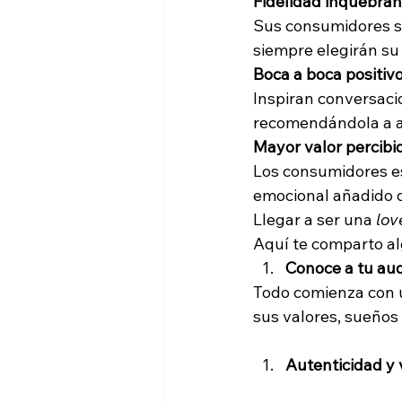
Fidelidad inquebran
Sus consumidores so
siempre elegirán su
Cultura organizacional
Produ
Boca a boca positiv
Inspiran conversaci
recomendándola a am
Mayor valor percibi
Los consumidores es
emocional añadido 
Llegar a ser una 
lov
Aquí te comparto al
Conoce a tu aud
Todo comienza con 
sus valores, sueño
Autenticidad y 