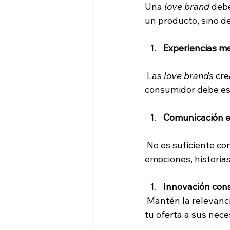
Una 
love brand
 deb
un producto, sino d
Experiencias m
 Las 
love brands
 cr
consumidor debe es
Comunicación 
 No es suficiente co
emociones, historia
Innovación con
 Mantén la relevan
tu oferta a sus nec