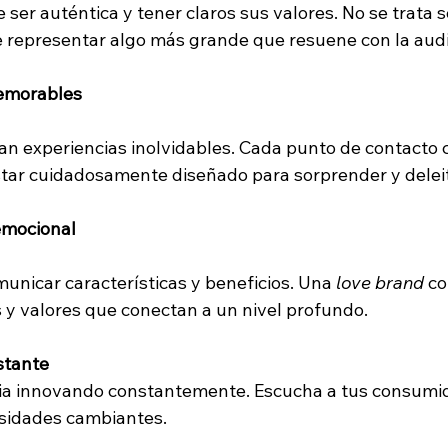
e ser auténtica y tener claros sus valores. No se trata 
e representar algo más grande que resuene con la audi
emorables
ean experiencias inolvidables. Cada punto de contacto c
tar cuidadosamente diseñado para sorprender y deleit
emocional
municar características y beneficios. Una 
love brand
 c
s y valores que conectan a un nivel profundo.
stante
cia innovando constantemente. Escucha a tus consumid
esidades cambiantes.