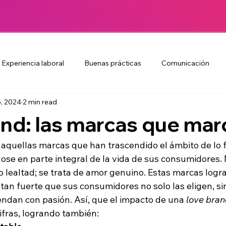
Experiencia laboral
Buenas prácticas
Comunicación
, 2024
2 min read
icidad independiente
Creatividad
Publicidad y Marketing
nd: las marcas que mar
endencias de consumo 2024
Valor de colaboradores
Cult
 aquellas marcas que han trascendido el ámbito de lo f
dose en parte integral de la vida de sus consumidores. 
o lealtad; se trata de amor genuino. Estas marcas logr
ure
Branding y reputación
Colaboradores
Bienestar
an fuerte que sus consumidores no solo las eligen, si
endan con pasión.
Así, que el impacto de una 
love bra
cifras, logrando también:
añas creativas
EVP
Motivación
Employer brandin