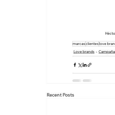
Hécto
marcas
clientes
love bra
Love brands
Campañas
Recent Posts