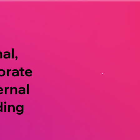
al,
orate
ernal
ding