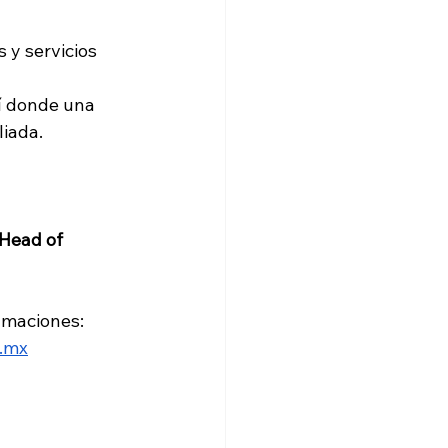
 y servicios 
í donde una 
liada.
Head of 
amaciones: 
m.mx