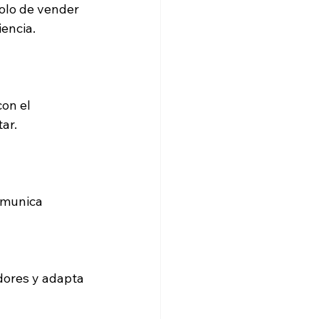
solo de vender 
encia.
on el 
ar.
omunica 
ores y adapta 