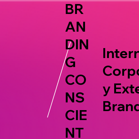
BR
AN
DIN
Intern
G
Corp
CO
y Ext
NS
Bran
CIE
NT