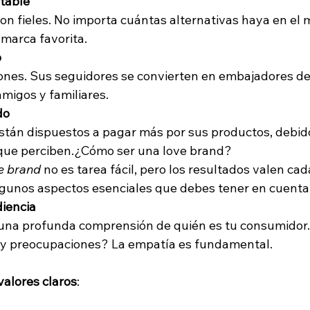
table
n fieles. No importa cuántas alternativas haya en el 
 marca favorita.
cción Audiovisual
o
ones. Sus seguidores se convierten en embajadores de 
igos y familiares.
do
tán dispuestos a pagar más por sus productos, debido 
que perciben.
¿Cómo ser una love brand?
e brand
 no es tarea fácil, pero los resultados valen cad
gunos aspectos esenciales que debes tener en cuenta
iencia
una profunda comprensión de quién es tu consumidor.
s y preocupaciones? La empatía es fundamental.
valores claros
: 