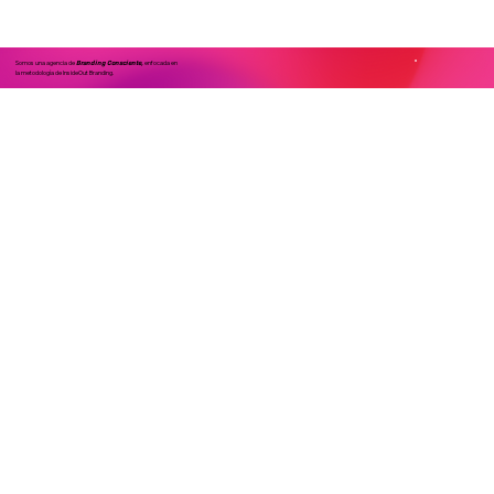
Somos una agencia de
enfocada en
Branding Consciente,
la metodología de InsideOut Branding.