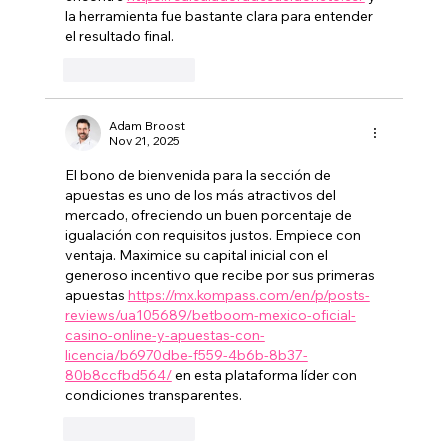
la herramienta fue bastante clara para entender 
el resultado final.
Like
Reply
Adam Broost
Nov 21, 2025
El bono de bienvenida para la sección de 
apuestas es uno de los más atractivos del 
mercado, ofreciendo un buen porcentaje de 
igualación con requisitos justos. Empiece con 
ventaja. Maximice su capital inicial con el 
generoso incentivo que recibe por sus primeras 
apuestas 
https://mx.kompass.com/en/p/posts-
reviews/ua105689/betboom-mexico-oficial-
casino-online-y-apuestas-con-
licencia/b6970dbe-f559-4b6b-8b37-
80b8ccfbd564/
 en esta plataforma líder con 
condiciones transparentes.
Like
Reply