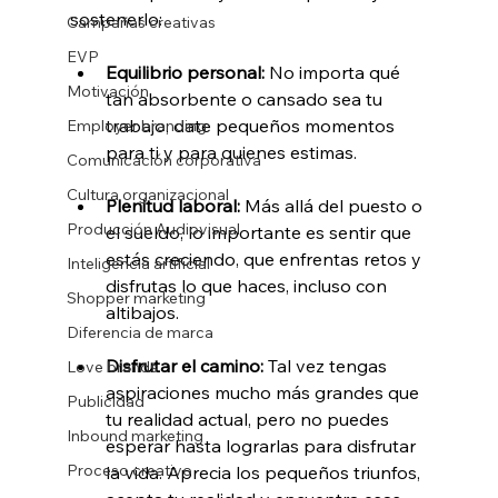
sostenerlo:
Campañas creativas
EVP
Equilibrio personal:
 No importa qué 
Motivación
tan absorbente o cansado sea tu 
trabajo, date pequeños momentos 
Employer branding
para ti y para quienes estimas.
Comunicación corporativa
Cultura organizacional
Plenitud laboral:
 Más allá del puesto o 
Producción Audiovisual
el sueldo, lo importante es sentir que 
estás creciendo, que enfrentas retos y 
Inteligencia artificial
disfrutas lo que haces, incluso con 
Shopper marketing
altibajos.
Diferencia de marca
Disfrutar el camino:
 Tal vez tengas 
Love brands
aspiraciones mucho más grandes que 
Publicidad
tu realidad actual, pero no puedes 
Inbound marketing
esperar hasta lograrlas para disfrutar 
Proceso creativo
la vida. Aprecia los pequeños triunfos, 