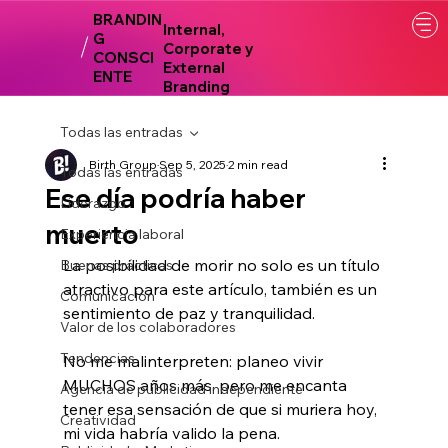
BRANDIN
Internal,
G
Corporate y
CONSCI
External
ENTE
Branding
Todas las entradas
Birth Group
Sep 5, 2025
2 min read
Todas las entradas
Ese día podría haber
Liderazgo
muerto
Experiencia laboral
La posibilidad de morir no solo es un título 
Buenas prácticas
atractivo para este artículo, también es un 
Comunicación
sentimiento de paz y tranquilidad.
Valor de los colaboradores
Tendencias
No me malinterpreten: planeo vivir 
MUCHOS años más, pero me encanta 
Agencia de publicidad independiente
tener esa sensación de que si muriera hoy, 
Creatividad
mi vida habría valido la pena. 