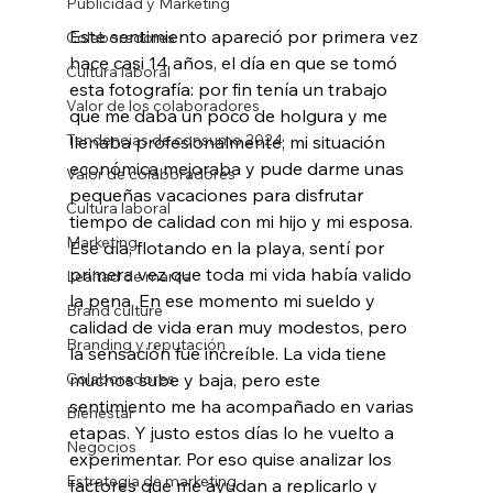
Publicidad y Marketing
Este sentimiento apareció por primera vez 
Colaboradores
hace casi 14 años, el día en que se tomó 
Cultura laboral
esta fotografía: por fin tenía un trabajo 
Valor de los colaboradores
que me daba un poco de holgura y me 
Tendencias de consumo 2024
llenaba profesionalmente; mi situación 
económica mejoraba y pude darme unas 
Valor de colaboradores
pequeñas vacaciones para disfrutar 
Cultura laboral
tiempo de calidad con mi hijo y mi esposa. 
Marketing
Ese día, flotando en la playa, sentí por 
primera vez que toda mi vida había valido 
Lealtad de marca
la pena. En ese momento mi sueldo y 
Brand culture
calidad de vida eran muy modestos, pero 
Branding y reputación
la sensación fue increíble. La vida tiene 
Colaboradores
muchos sube y baja, pero este 
sentimiento me ha acompañado en varias 
Bienestar
etapas. Y justo estos días lo he vuelto a 
Negocios
experimentar. Por eso quise analizar los 
Estrategia de marketing
factores que me ayudan a replicarlo y 