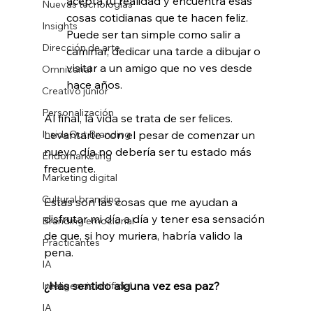
acepta tu realidad y encuentra esas 
Nuevas tecnologías
cosas cotidianas que te hacen feliz. 
Insights
Puede ser tan simple como salir a 
Dirección de arte
caminar, dedicar una tarde a dibujar o 
visitar a un amigo que no ves desde 
Omnicanal
hace años.
Creativo junior
Personalización
Al final, la vida se trata de ser felices. 
InsideOut Branding
Levantarte con el pesar de comenzar un 
nuevo día no debería ser tu estado más 
Endomarketing
frecuente.
Marketing digital
Cultural branding
Estas son las cosas que me ayudan a 
disfrutar mi día a día y tener esa sensación 
Branding emocional
de que, si hoy muriera, habría valido la 
Practicantes
pena.
IA
¿Has sentido alguna vez esa paz?
Inteligencia artificial
IA