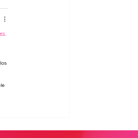
es 
 
los 
 
le 