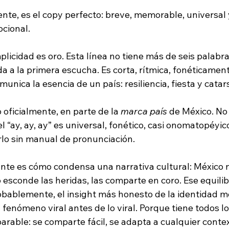
te, es el copy perfecto: breve, memorable, universal 
cional.
cción Audiovisual
plicidad es oro. Esta línea no tiene más de seis palabras
 a la primera escucha. Es corta, rítmica, fonéticament
munica la esencia de un país: resiliencia, fiesta y catars
 oficialmente, en parte de la 
marca país
 de México. No
l “ay, ay, ay” es universal, fonético, casi onomatopéyic
lo sin manual de pronunciación.
ante es cómo condensa una narrativa cultural: México n
o esconde las heridas, las comparte en coro. Ese equilib
robablemente, el insight más honesto de la identidad m
fenómeno viral antes de lo viral. Porque tiene todos lo
arable: se comparte fácil, se adapta a cualquier conte