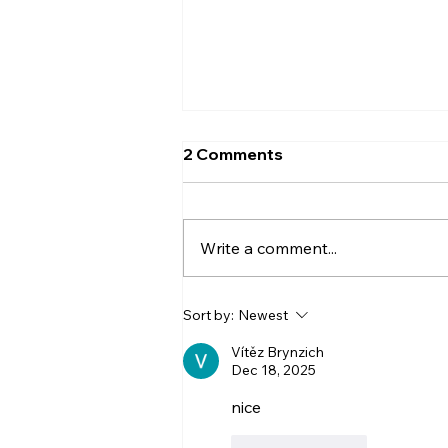
2 Comments
Write a comment...
Más impacto. Más
Sort by:
Newest
creatividad. Más Birth
Group.
Vítěz Brynzich
Dec 18, 2025
nice
Like
Reply