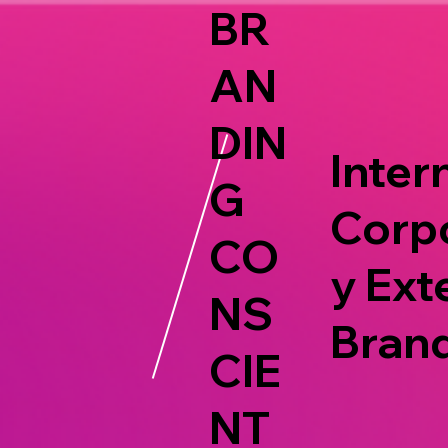
BR
AN
DIN
Intern
G
Corp
CO
y Ext
NS
Bran
CIE
NT