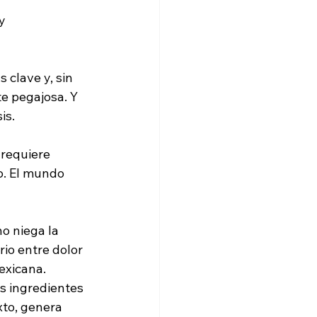
y 
 clave y, sin 
e pegajosa. Y 
is.
 requiere 
o. El mundo 
o niega la 
rio entre dolor 
exicana.
s ingredientes 
xto, genera 