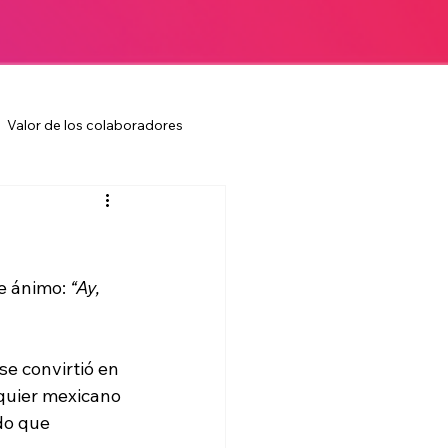
Valor de los colaboradores
Colaboradores
Cultura laboral
ura laboral
Marketing
e ánimo: 
“Ay, 
Negocios
se convirtió en 
quier mexicano 
do que 
g
Comunicación corporativa