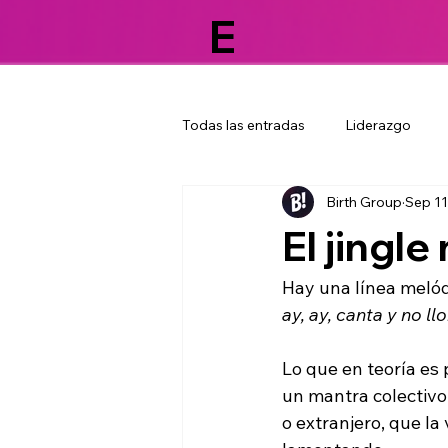
E
Todas las entradas
Liderazgo
Birth Group
Sep 11
Tendencias
Agencia de publ
El jingle
Valor de los colaboradores
T
Hay una línea melód
ay, ay, canta y no llo
Lealtad de marca
Brand cult
Lo que en teoría es 
un mantra colectivo
o extranjero, que la
Estrategia de marketing
Camp