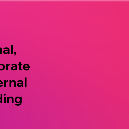
al,
orate
ernal
ding