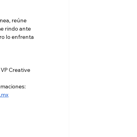
ínea, reúne 
e rindo ante 
ro lo enfrenta 
 VP Creative 
amaciones: 
m.mx