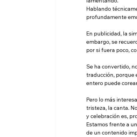
lamentando.
Hablando técnicamen
profundamente emo
Cultura organizacional
Produ
En publicidad, la sim
embargo, se recuerda
por si fuera poco, co
Se ha convertido, no
traducción, porque e
entero puede corear
Pero lo más interes
tristeza, la canta. N
y celebración es, p
Estamos frente a un 
de un contenido imp