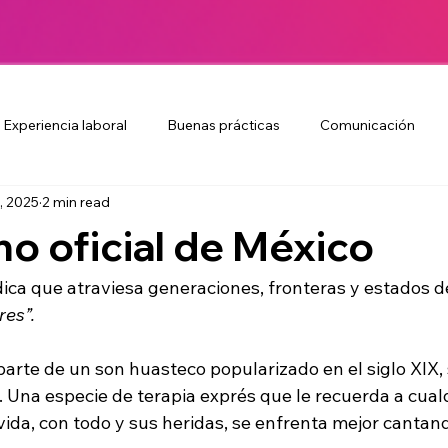
Experiencia laboral
Buenas prácticas
Comunicación
, 2025
2 min read
icidad independiente
Creatividad
Publicidad y Marketing
 no oficial de México
endencias de consumo 2024
Valor de colaboradores
Cult
ica que atraviesa generaciones, fronteras y estados d
res”. 
ure
Branding y reputación
Colaboradores
Bienestar
parte de un son huasteco popularizado en el siglo XIX, 
. Una especie de terapia exprés que le recuerda a cual
 vida, con todo y sus heridas, se enfrenta mejor cantan
añas creativas
EVP
Motivación
Employer brandin