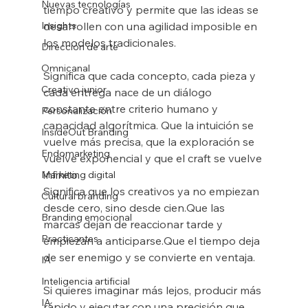
Nuevas tecnologías
tiempo creativo y permite que las ideas se 
Insights
desarrollen con una agilidad imposible en 
los modelos tradicionales.
Dirección de arte
Omnicanal
Significa que cada concepto, cada pieza y 
Creativo junior
cada entrega nace de un diálogo 
constante entre criterio humano y 
Personalización
capacidad algorítmica. Que la intuición se 
InsideOut Branding
vuelve más precisa, que la exploración se 
Endomarketing
vuelve exponencial y que el craft se vuelve 
infinito.
Marketing digital
Significa que los creativos ya no empiezan 
Cultural branding
desde cero, sino desde cien.Que las 
Branding emocional
marcas dejan de reaccionar tarde y 
Practicantes
empiezan a anticiparse.Que el tiempo deja 
de ser enemigo y se convierte en ventaja.
IA
Inteligencia artificial
Si quieres imaginar más lejos, producir más 
IA
rápido y ejecutar con una precisión que 