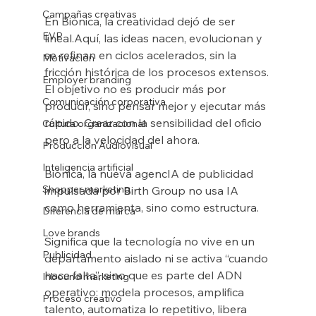
Campañas creativas
En Biónica, la creatividad dejó de ser 
EVP
lineal.Aquí, las ideas nacen, evolucionan y 
se refinan en ciclos acelerados, sin la 
Motivación
fricción histórica de los procesos extensos. 
Employer branding
El objetivo no es producir más por 
Comunicación corporativa
producir, sino pensar mejor y ejecutar más 
rápido. Crear con la sensibilidad del oficio 
Cultura organizacional
pero a la velocidad del ahora.
Producción Audiovisual
Inteligencia artificial
Biónica, la nueva agencIA de publicidad 
Shopper marketing
impulsada por Birth Group no usa IA 
como herramienta, sino como estructura.
Diferencia de marca
Love brands
Significa que la tecnología no vive en un 
Publicidad
departamento aislado ni se activa “cuando 
hace falta”, sino que es parte del ADN 
Inbound marketing
operativo: modela procesos, amplifica 
Proceso creativo
talento, automatiza lo repetitivo, libera 