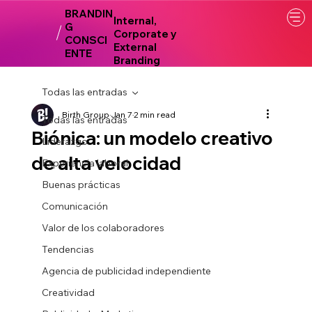
BRANDIN
Internal,
G
Corporate y
CONSCI
External
ENTE
Branding
Todas las entradas
Birth Group
Jan 7
2 min read
Todas las entradas
Biónica: un modelo creativo
Liderazgo
de alta velocidad
Experiencia laboral
Buenas prácticas
Comunicación
Valor de los colaboradores
Tendencias
Agencia de publicidad independiente
Creatividad