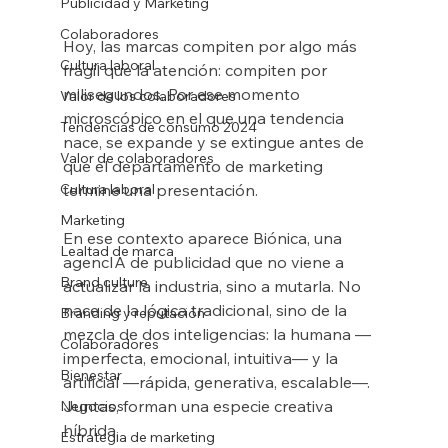
Publicidad y Marketing
Colaboradores
Hoy, las marcas compiten por algo más 
Cultura laboral
frágil que la atención: compiten por 
milisegundos. Por ese momento 
Valor de los colaboradores
microscópico en el que una tendencia 
Tendencias de consumo 2024
nace, se expande y se extingue antes de 
Valor de colaboradores
que el departamento de marketing 
Cultura laboral
termine una presentación.
Marketing
En ese contexto aparece Biónica, una 
Lealtad de marca
agencIA de publicidad que no viene a 
Brand culture
actualizar la industria, sino a mutarla. No 
nace de la lógica tradicional, sino de la 
Branding y reputación
mezcla de dos inteligencias: la humana —
Colaboradores
imperfecta, emocional, intuitiva— y la 
Bienestar
artificial —rápida, generativa, escalable—. 
Juntas, forman una especie creativa 
Negocios
híbrida.
Estrategia de marketing