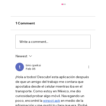
1 Comment
Write a comment...
Newest
Biónica: no usa IA como herramienta,
sino como estructura
timi cpeksi
Feb 05
¡Hola a todos! Descubrí esta aplicación después 
de que un amigo del trabajo me contara que 
apostaba desde el celular mientras iba en el 
transporte. Como estoy en México, me dio 
curiosidad probar algo móvil. Navegando un 
poco, encontré la 
winpot apk
 en medio de la 
información y me gustó lo clara que era. Probé 