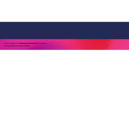
Somos una agencia de
enfocada en
Branding Consciente,
la metodología de InsideOut Branding.