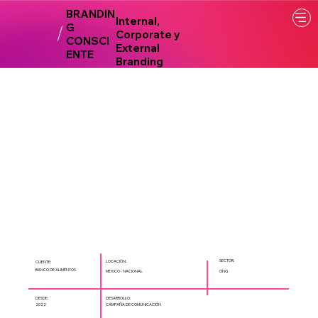
BRANDIN
Internal,
G
Corporate y
CONSCI
External
ENTE
Branding
SECTOR:
LOCACIÓN:
CLIENTE:
BANCO DE ALIMENTOS
MÉXICO - NACIONAL
ONG
DESARROLLO:
DESDE:
CAMPAÑA DE COMUNICACIÓN
2022