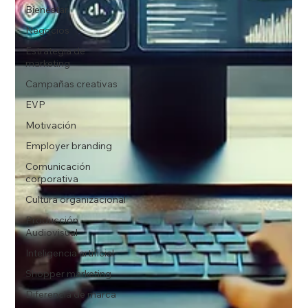
Bienestar
Negocios
Estrategia de
marketing
Campañas creativas
EVP
Motivación
Employer branding
Comunicación
corporativa
Cultura organizacional
Producción
Audiovisual
Inteligencia artificial
Shopper marketing
Diferencia de marca