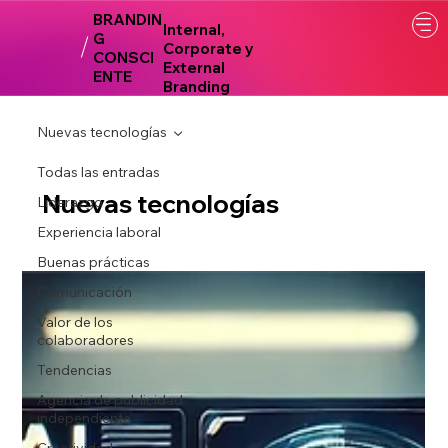
BRANDIN
Internal,
G
Corporate y
CONSCI
External
ENTE
Branding
Nuevas tecnologías
Todas las entradas
Nuevas tecnologías
Liderazgo
Experiencia laboral
Buenas prácticas
Comunicación
Valor de los
colaboradores
Tendencias
Agencia de publicidad
independiente
Creatividad