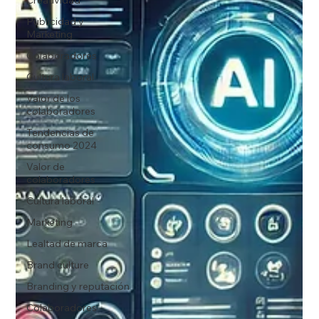
Publicidad y
Marketing
Colaboradores
Cultura laboral
Valor de los
colaboradores
Tendencias de
consumo 2024
Valor de
colaboradores
Cultura laboral
Marketing
Lealtad de marca
Brand culture
Branding y reputación
Colaboradores