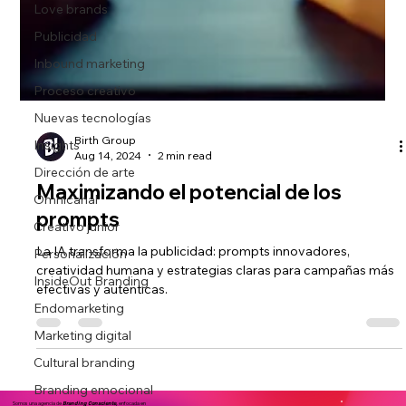
Love brands
Publicidad
Inbound marketing
Proceso creativo
Nuevas tecnologías
Insights
Dirección de arte
Omnicanal
Creativo junior
Birth Group
Personalización
Aug 14, 2024
2 min read
InsideOut Branding
Maximizando el potencial de los
Endomarketing
prompts
Marketing digital
La IA transforma la publicidad: prompts innovadores,
Cultural branding
creatividad humana y estrategias claras para campañas más
Branding emocional
efectivas y auténticas.